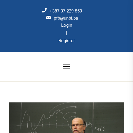
Skip
to
+387 37 229 850
the
pfb@unbi.ba
Login
content
|
Register