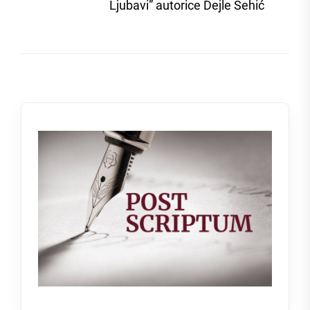
post
Ljubavi” autorice Dejle Šehić