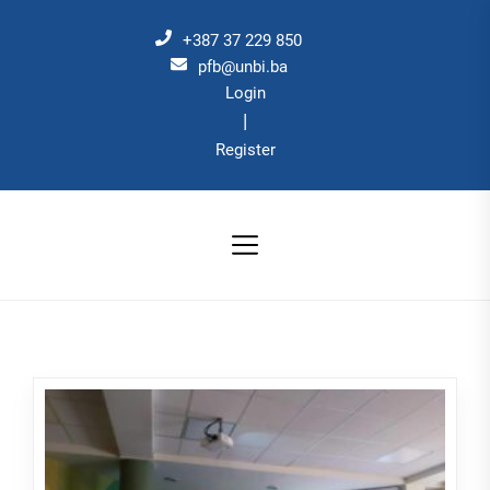
Skip
to
+387 37 229 850
the
pfb@unbi.ba
Login
content
|
Register