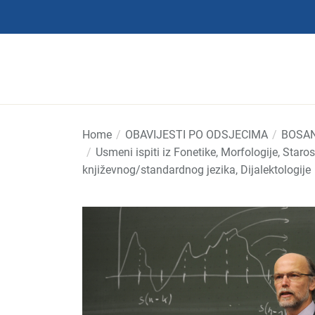
Skip
to
the
content
Home
OBAVIJESTI PO ODSJECIMA
BOSAN
Usmeni ispiti iz Fonetike, Morfologije, Star
književnog/standardnog jezika, Dijalektologije