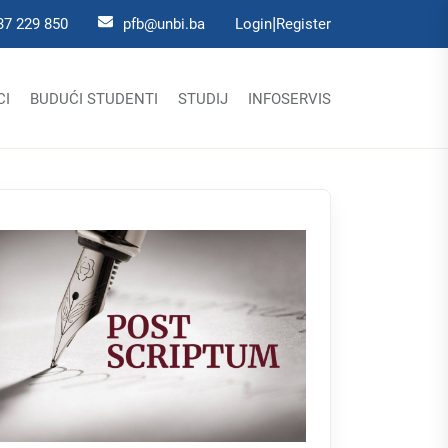
|
37 229 850
pfb@unbi.ba
Login
Register
CI
BUDUĆI STUDENTI
STUDIJ
INFOSERVIS