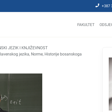
+387 
FAKULTET
ODSJE
SKI JEZIK I KNJIŽEVNOST
oslavenskog jezika, Norme, Historije bosanskoga