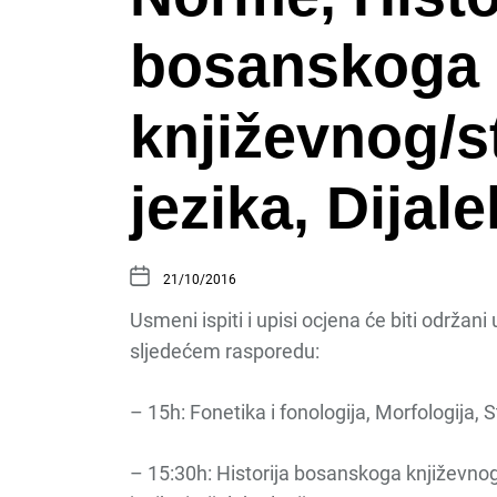
bosanskoga
književnog/
jezika, Dijale
21/10/2016
Usmeni ispiti i upisi ocjena će biti održan
sljedećem rasporedu:
– 15h: Fonetika i fonologija, Morfologija, S
– 15:30h: Historija bosanskoga književno