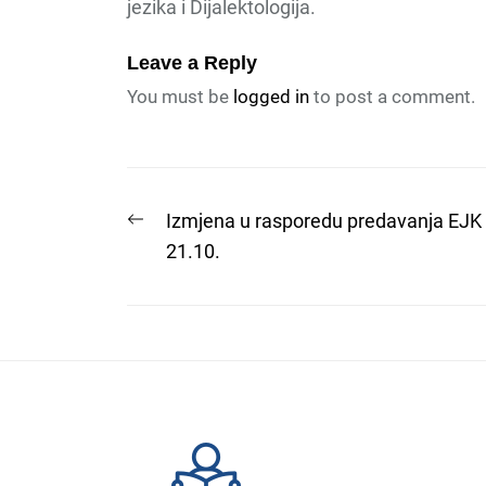
jezika i Dijalektologija.
Leave a Reply
You must be
logged in
to post a comment.
Post
Previous
Izmjena u rasporedu predavanja EJK
post:
21.10.
navigation