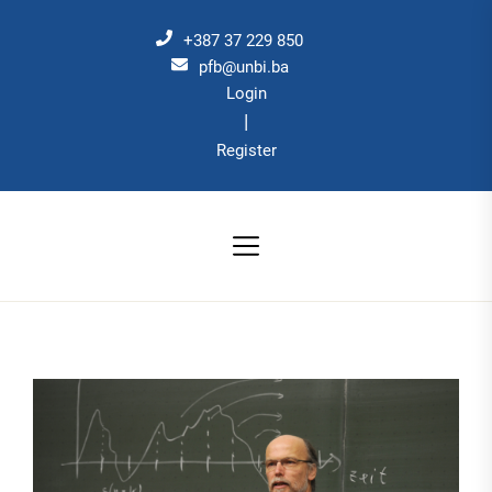
Skip
to
+387 37 229 850
the
pfb@unbi.ba
Login
content
|
Register