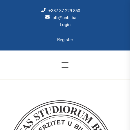
Skip
to
+387 37 229 850
the
pfb@unbi.ba
Login
content
|
Register