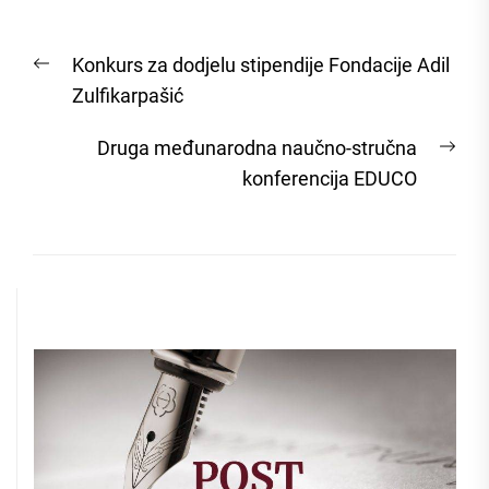
Post
Previous
Konkurs za dodjelu stipendije Fondacije Adil
navigation
post:
Zulfikarpašić
Nex
Druga međunarodna naučno-stručna
post
konferencija EDUCO