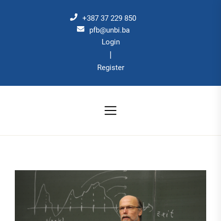
Skip
to
+387 37 229 850
the
pfb@unbi.ba
Login
content
|
Register