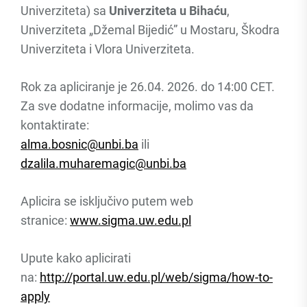
Univerziteta) sa
Univerziteta u Bihaću
,
Univerziteta „Džemal Bijedić” u Mostaru, Škodra
Univerziteta i Vlora Univerziteta.
Rok za apliciranje je 26.04. 2026. do 14:00 CET.
Za sve dodatne informacije, molimo vas da
kontaktirate:
alma.bosnic@unbi.ba
ili
dzalila.muharemagic@unbi.ba
Aplicira se isključivo putem web
stranice:
www.sigma.uw.edu.pl
Upute kako aplicirati
na:
http://portal.uw.edu.pl/web/sigma/how-to-
apply