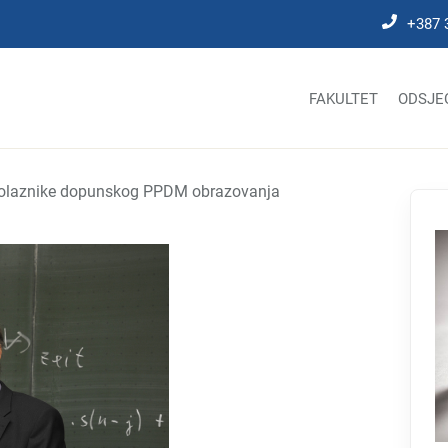
+387 
FAKULTET
ODSJE
polaznike dopunskog PPDM obrazovanja