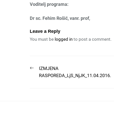
Voditelj programa:
Dr sc. Fehim Rošić, vanr. prof,
Leave a Reply
You must be
logged in
to post a comment.
Post
Previous
IZMJENA
post:
RASPOREDA_LjS_NjJK_11.04.2016.
navigation