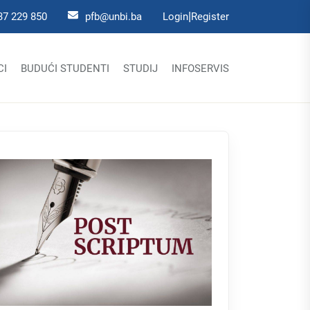
|
37 229 850
pfb@unbi.ba
Login
Register
CI
BUDUĆI STUDENTI
STUDIJ
INFOSERVIS