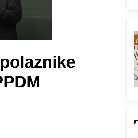
 polaznike
PPDM