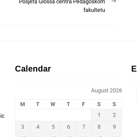
Next
Posjeta Glossa centra Pedagoškom
post:
fakultetu
Calendar
E
August 2026
M
T
W
T
F
S
S
1
2
ic
3
4
5
6
7
8
9