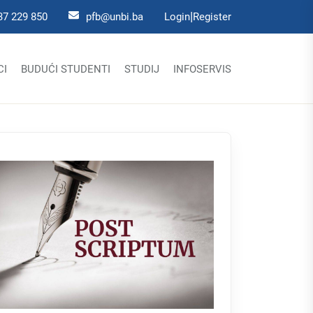
|
37 229 850
pfb@unbi.ba
Login
Register
CI
BUDUĆI STUDENTI
STUDIJ
INFOSERVIS