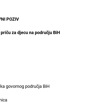
VNI POZIV
 priču za djecu na području BiH
zika govornog područja BiH
nica