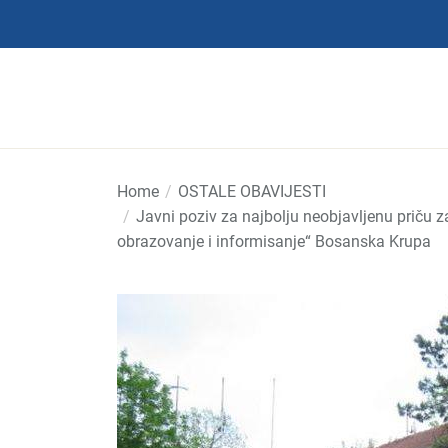
Skip
to
the
content
Home
OSTALE OBAVIJESTI
Javni poziv za najbolju neobjavljenu priču z
obrazovanje i informisanje“ Bosanska Krupa