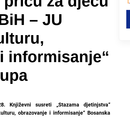
 priču za djecu
BiH – JU
lturu,
i informisanje“
rupa
. Književni susreti „Stazama djetinjstva“
lturu, obrazovanje i informisanje“ Bosanska