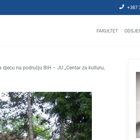
+387 
FAKULTET
ODSJE
a djecu na području BiH – JU „Centar za kulturu,