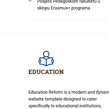
Post
Previous
Posjeta Pedagoškom fakultetu u
post:
sklopu Erasmus+ programa
navigation
Education Reform is a modern and dynam
website template designed to cater
specifically to educational institutions,