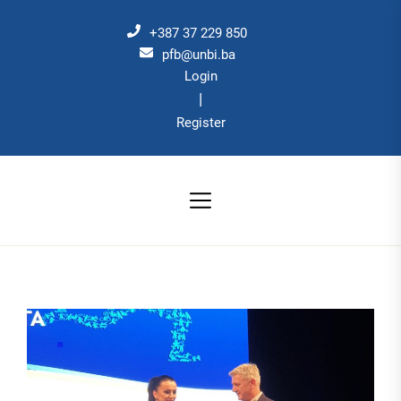
Skip
to
+387 37 229 850
the
pfb@unbi.ba
Login
content
|
Register