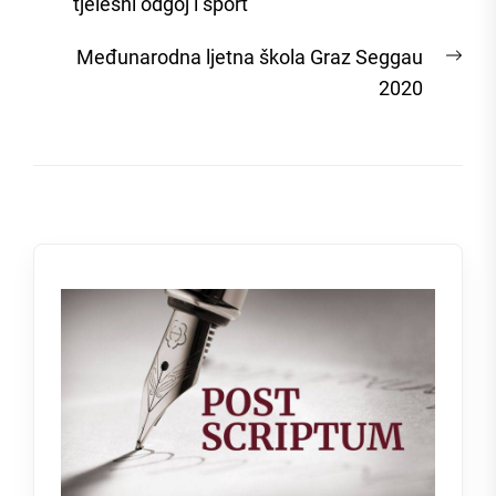
post:
tjelesni odgoj i sport
Nex
Međunarodna ljetna škola Graz Seggau
post
2020